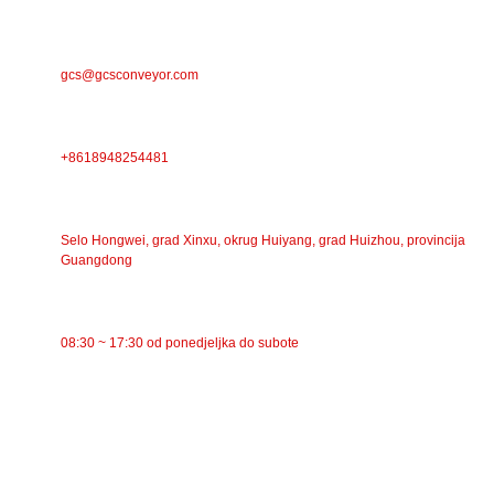
E-POŠTA
gcs@gcsconveyor.com
TELEFON
+8618948254481
ADRESA
Selo Hongwei, grad Xinxu, okrug Huiyang, grad Huizhou, provincija
Guangdong
RADNO VRIJEME
08:30 ~ 17:30 od ponedjeljka do subote
KATEGORIJE
Trakasti transporter
Valjkasti transporter
Aluminijski valjak