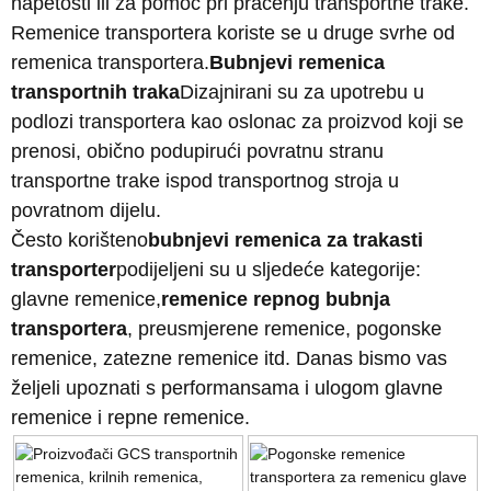
napetosti ili za pomoć pri praćenju transportne trake.
Remenice transportera koriste se u druge svrhe od
remenica transportera.
Bubnjevi remenica
transportnih traka
Dizajnirani su za upotrebu u
podlozi transportera kao oslonac za proizvod koji se
prenosi, obično podupirući povratnu stranu
transportne trake ispod transportnog stroja u
povratnom dijelu.
Često korišteno
bubnjevi remenica za trakasti
transporter
podijeljeni su u sljedeće kategorije:
glavne remenice,
remenice repnog bubnja
transportera
, preusmjerene remenice, pogonske
remenice, zatezne remenice itd. Danas bismo vas
željeli upoznati s performansama i ulogom glavne
remenice i repne remenice.