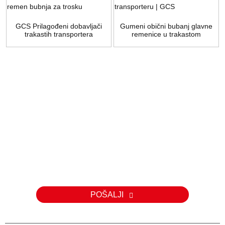
GCS Prilagođeni dobavljači
Gumeni obični bubanj glavne
trakastih transportera
remenice u trakastom
Pogonski remen bubnja za
transporteru | GCS
trosku
Upit
Za upite o našim proizvodima ili cjeniku, molimo vas da nam
ostavite svoju e-mail adresu i mi ćemo vas kontaktirati u roku od 24
sata.
POŠALJI