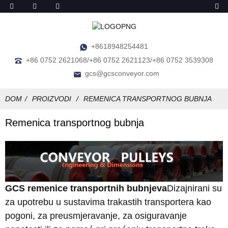
+8618948254481
+86 0752 2621068/+86 0752 2621123/+86 0752 3539308
gcs@gcsconveyor.com
DOM
PROIZVODI
REMENICA TRANSPORTNOG BUBNJA
Remenica transportnog bubnja
GCS remenice transportnih bubnjeva
Dizajnirani su
za upotrebu u sustavima trakastih transportera kao
pogoni, za preusmjeravanje, za osiguravanje