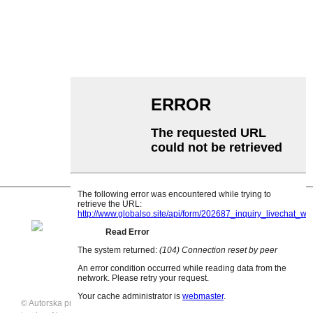
Zatezni valjak transportera
Valjak za girlande
Udarni valjak
Polietilenski valjak
Češljasti valjak
Ravni nosač valjka
V Povratni valjak
Nosač valjka transportera
© Autorska prava - 2021: Sva prava pridržana.
Istaknuti proizvodi
,
Mapa