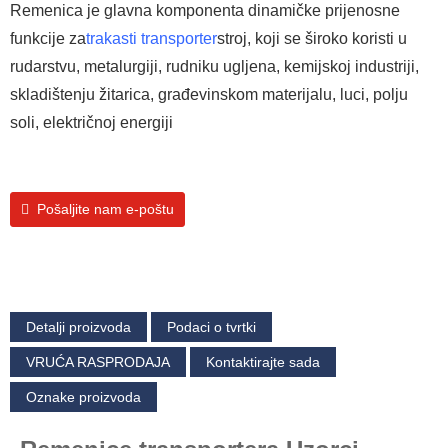
Remenica je glavna komponenta dinamičke prijenosne
funkcije za
trakasti transporter
stroj, koji se široko koristi u
rudarstvu, metalurgiji, rudniku ugljena, kemijskoj industriji,
skladištenju žitarica, građevinskom materijalu, luci, polju
soli, električnoj energiji
Pošaljite nam e-poštu
Detalji proizvoda
Podaci o tvrtki
VRUĆA RASPRODAJA
Kontaktirajte sada
Oznake proizvoda