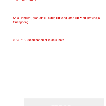
+8618948254481
ADRESA
Selo Hongwei, grad Xinxu, okrug Huiyang, grad Huizhou, provincija
Guangdong
RADNO VRIJEME
08:30 ~ 17:30 od ponedjeljka do subote
KATEGORIJE
Trakasti transporter
Valjkasti transporter
Aluminijski valjak
Zatezni valjak transportera
Valjak za girlande
Udarni valjak
Polietilenski valjak
Češljasti valjak