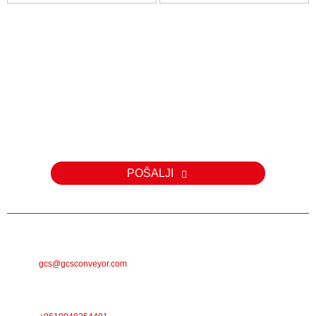
Upit
Za upite o našim proizvodima ili cjeniku, molimo vas da nam
ostavite svoju e-mail adresu i mi ćemo vas kontaktirati u roku od 24
sata.
POŠALJI
E-POŠTA
gcs@gcsconveyor.com
TELEFON