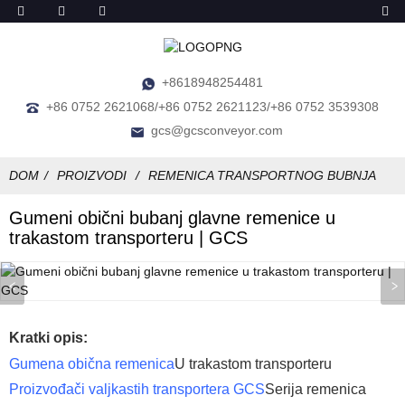
+8618948254481
+86 0752 2621068/+86 0752 2621123/+86 0752 3539308
gcs@gcsconveyor.com
DOM
PROIZVODI
REMENICA TRANSPORTNOG BUBNJA
Gumeni obični bubanj glavne remenice u
trakastom transporteru | GCS
Kratki opis:
Gumena obična remenica
U trakastom transporteru
Proizvođači valjkastih transportera GCS
Serija remenica