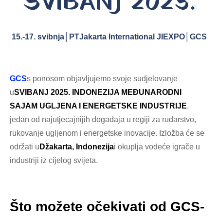
SVIBANJ 2025.
15.-17. svibnja│PTJakarta International JIEXPO│GCS
GCS
s ponosom objavljujemo svoje sudjelovanje
u
SVIBANJ 2025. INDONEZIJA MEĐUNARODNI
SAJAM UGLJENA I ENERGETSKE INDUSTRIJE
,
jedan od najutjecajnijih događaja u regiji za rudarstvo,
rukovanje ugljenom i energetske inovacije. Izložba će se
održati u
Džakarta, Indonezija
i okuplja vodeće igrače u
industriji iz cijelog svijeta.
Što možete očekivati ​​od GCS-