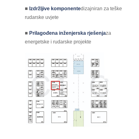
■
Izdržljive komponente
dizajniran za teške
rudarske uvjete
■
Prilagođena inženjerska rješenja
za
energetske i rudarske projekte