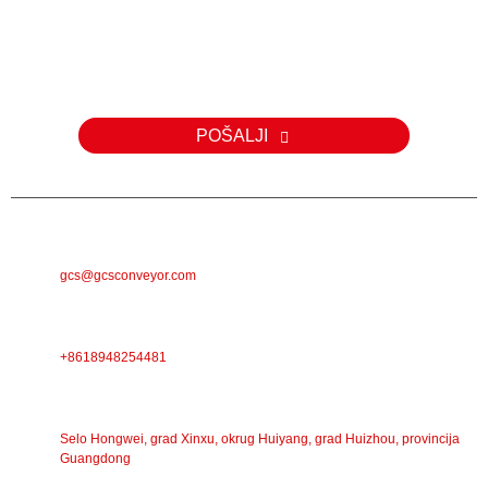
Za upite o našim proizvodima ili cjeniku, molimo vas da nam
ostavite svoju e-mail adresu i mi ćemo vas kontaktirati u roku od 24
sata.
POŠALJI
E-POŠTA
gcs@gcsconveyor.com
TELEFON
+8618948254481
ADRESA
Selo Hongwei, grad Xinxu, okrug Huiyang, grad Huizhou, provincija
Guangdong