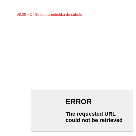
RADNO VRIJEME
08:30 ~ 17:30 od ponedjeljka do subote
KATEGORIJE
Trakasti transporter
Valjkasti transporter
Aluminijski valjak
Zatezni valjak transportera
Valjak za girlande
Udarni valjak
Polietilenski valjak
Češljasti valjak
Ravni nosač valjka
V Povratni valjak
Nosač valjka transportera