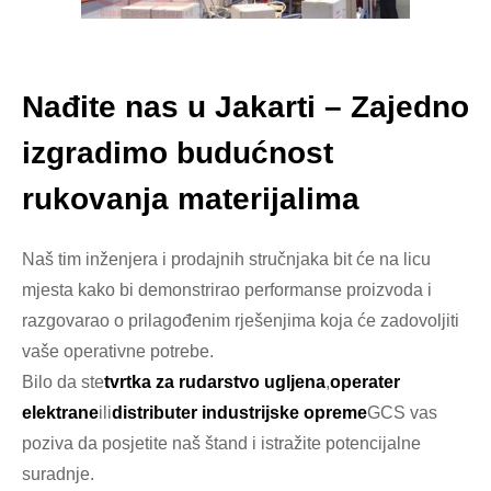
Nađite nas u Jakarti – Zajedno
izgradimo budućnost
rukovanja materijalima
Naš tim inženjera i prodajnih stručnjaka bit će na licu
mjesta kako bi demonstrirao performanse proizvoda i
razgovarao o prilagođenim rješenjima koja će zadovoljiti
vaše operativne potrebe.
Bilo da ste
tvrtka za rudarstvo ugljena
,
operater
elektrane
ili
distributer industrijske opreme
GCS vas
poziva da posjetite naš štand i istražite potencijalne
suradnje.