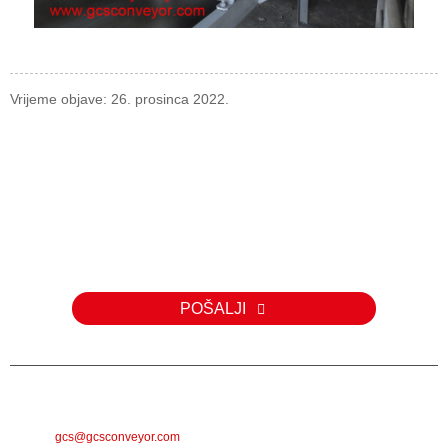
Vrijeme objave: 26. prosinca 2022.
Upit
Za upite o našim proizvodima ili cjeniku, molimo vas da nam
ostavite svoju e-mail adresu i mi ćemo vas kontaktirati u roku od 24
sata.
POŠALJI
E-POŠTA
gcs@gcsconveyor.com