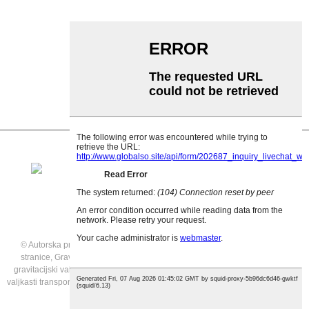
Udarni valjak
Polietilenski valjak
Češljasti valjak
Ravni nosač valjka
V Povratni valjak
Nosač valjka transportera
© Autorska prava - 2021: Sva prava pridržana.
Istaknuti proizvodi
,
Mapa
stranice
,
Gravitacijski valjci transportera
,
Trakasti transporter
,
Aluminijski
gravitacijski valjkasti transporter
,
Gravitacijski valjci na prodaju
,
Gravitacijski
valjkasti transporter od nehrđajućeg čelika
,
Gravitacijski valjkasti transporter na
prodaju
,
Svi proizvodi
,
inženjerstvo