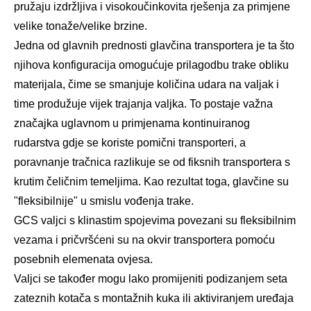
pružaju izdržljiva i visokoučinkovita rješenja za primjene
velike tonaže/velike brzine.
Jedna od glavnih prednosti glavčina transportera je ta što
njihova konfiguracija omogućuje prilagodbu trake obliku
materijala, čime se smanjuje količina udara na valjak i
time produžuje vijek trajanja valjka. To postaje važna
značajka uglavnom u primjenama kontinuiranog
rudarstva gdje se koriste pomični transporteri, a
poravnanje tračnica razlikuje se od fiksnih transportera s
krutim čeličnim temeljima. Kao rezultat toga, glavčine su
"fleksibilnije" u smislu vođenja trake.
GCS valjci s klinastim spojevima povezani su fleksibilnim
vezama i pričvršćeni su na okvir transportera pomoću
posebnih elemenata ovjesa.
Valjci se također mogu lako promijeniti podizanjem seta
zateznih kotača s montažnih kuka ili aktiviranjem uređaja