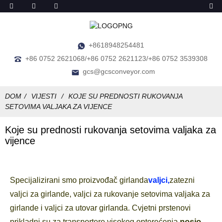
+8618948254481
+86 0752 2621068/+86 0752 2621123/+86 0752 3539308
gcs@gcsconveyor.com
DOM
VIJESTI
KOJE SU PREDNOSTI RUKOVANJA
SETOVIMA VALJAKA ZA VIJENCE
Koje su prednosti rukovanja setovima valjaka za
vijence
Specijalizirani smo proizvođač girlanda
valjci,
zatezni
valjci za girlande, valjci za rukovanje setovima valjaka za
girlande i valjci za utovar girlanda. Cvjetni prstenovi
prikladni su za transportere visokog opterećenja
nosio