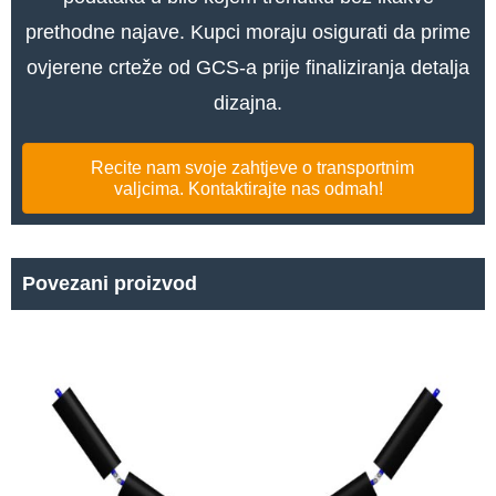
prethodne najave. Kupci moraju osigurati da prime
ovjerene crteže od GCS-a prije finaliziranja detalja
dizajna.
Recite nam svoje zahtjeve o transportnim
valjcima. Kontaktirajte nas odmah!
Povezani proizvod