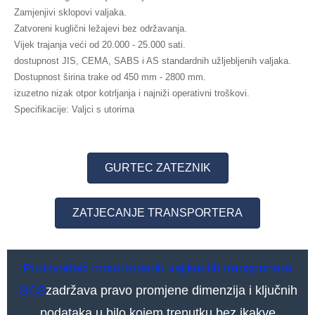
Zamjenjivi sklopovi valjaka.
Zatvoreni kuglični ležajevi bez održavanja.
Vijek trajanja veći od 20.000 - 25.000 sati.
dostupnost JIS, CEMA, SABS i AS standardnih užljebljenih valjaka.
Dostupnost širina trake od 450 mm - 2800 mm.
izuzetno nizak otpor kotrljanja i najniži operativni troškovi.
Specifikacije: Valjci s utorima
GURTEC ZATEZNIK
ZATJECANJE TRANSPORTERA
Proizvođači motoriziranih valjkastih transportera
GCS
zadržava pravo promjene dimenzija i ključnih
podataka u bilo kojem trenutku bez ikakve