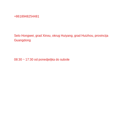
TELEFON
+8618948254481
ADRESA
Selo Hongwei, grad Xinxu, okrug Huiyang, grad Huizhou, provincija
Guangdong
RADNO VRIJEME
08:30 ~ 17:30 od ponedjeljka do subote
KATEGORIJE
Trakasti transporter
Valjkasti transporter
Aluminijski valjak
Zatezni valjak transportera
Valjak za girlande