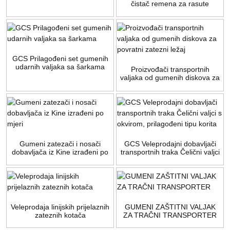
čistač remena za rasute
proizvode
GCS Prilagođeni set gumenih
udarnih valjaka sa šarkama
Proizvođači transportnih
valjaka od gumenih diskova za
povratni zatezni ležaj
Gumeni zatezači i nosači
GCS Veleprodajni dobavljači
dobavljača iz Kine izrađeni po
transportnih traka Čelični valjci
mjeri
s okvirom, prilagođeni tipu
korita
Veleprodaja linijskih prijelaznih
GUMENI ZAŠTITNI VALJAK
zateznih kotača
ZA TRAČNI TRANSPORTER