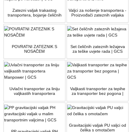
Zatezni valjak trakastog
Valjci za nošenje transportera -
transportera, bojanje čeličnih
Proizvođači zateznih valjaka
valjaka po narudžbi | GCS
transportera iz Kine
POVRATNI ZATEZNIK S
Set čeličnih zateznih ležajeva
NOSAČEM
za teške uvjete rada | GCS
Uvlačni transporter za liniju
Valjkasti transporter za tepihe
valjkastih transportera
za transporter bez pogona |
Manpower | GCS
GCS
Gravitacijski valjak PU valjci od
čelika s omotačem
PP gravitacijski valjak PH