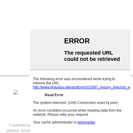
Zatezni valjak transportera
Valjak za girlande
Udarni valjak
Polietilenski valjak
Češljasti valjak
Ravni nosač valjka
V Povratni valjak
Nosač valjka transportera
© Autorska prava - 2021: Sva prava pridržana.
Istaknuti proizvodi
,
Mapa
stranice
,
Gravitacijski valjci na prodaju
,
Gravitacijski valjkasti transporter od