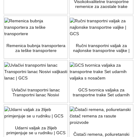
Visokokvalitetne transportne
remenice za zaostale trake
koje se koriste u trakastim
transporterima iz Kine
Remenica bubnja transportera
Ručni transportni valjak za
za teške transportere
najlonske transportne valjke |
GCS
Uvlačivi transportni lanac
GCS tvornica valjaka za
Transportni lanac Nosivi
transportne trake Set udarnih
valjkasti lanac | GCS
valjaka s nosačem
Udarni valjak za žlijeb
primjenjuje se u rudniku | GCS
Čistači remena, poliuretanski