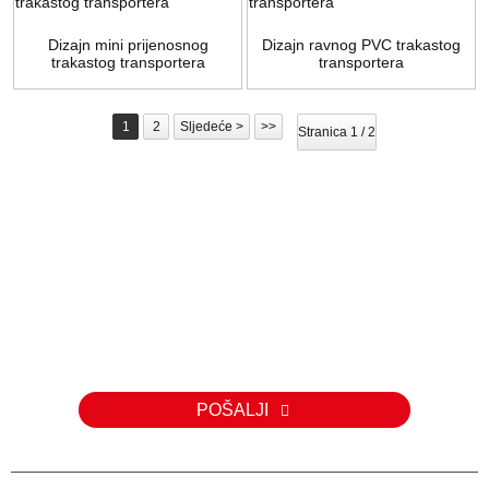
Dizajn mini prijenosnog
Dizajn ravnog PVC trakastog
trakastog transportera
transportera
1
2
Sljedeće >
>>
Stranica 1 / 2
Upit
Za upite o našim proizvodima ili cjeniku, molimo vas da nam
ostavite svoju e-mail adresu i mi ćemo vas kontaktirati u roku od 24
sata.
POŠALJI