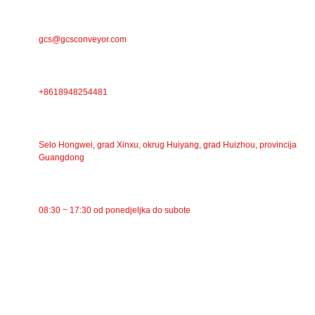
E-POŠTA
gcs@gcsconveyor.com
TELEFON
+8618948254481
ADRESA
Selo Hongwei, grad Xinxu, okrug Huiyang, grad Huizhou, provincija
Guangdong
RADNO VRIJEME
08:30 ~ 17:30 od ponedjeljka do subote
KATEGORIJE
Trakasti transporter
Valjkasti transporter
Aluminijski valjak