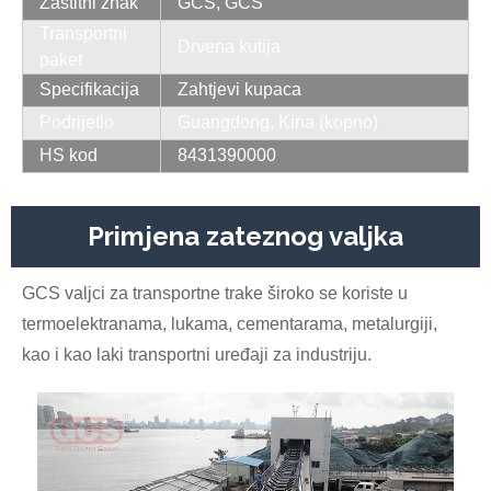
Zaštitni znak
GCS, GCS
Transportni
Drvena kutija
paket
Specifikacija
Zahtjevi kupaca
Podrijetlo
Guangdong, Kina (kopno)
HS kod
8431390000
Primjena zateznog valjka
GCS valjci za transportne trake široko se koriste u
termoelektranama, lukama, cementarama, metalurgiji,
kao i kao laki transportni uređaji za industriju.