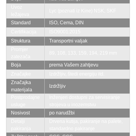
Uvoz
Lyc (poznati iz Kine) NSK, SKF
ležajeva
Standard
ISO, Cema, DIN
Certifikacija
ISO9001:2015
Struktura
Transportni valjak
Promjer
89, 108, 133, 159, 194, 219 mm
zatezača
Boja
prema Vašem zahtjevu
Značajke
Izdržljiv, štedi energiju itd.
Značajka
Izdržljiv
materijala
Postprodajne
Inženjeri dostupni za servisiranje
usluge
strojeva u inozemstvu
Nosivost
po narudžbi
Detalji
Drvena kutija, pakiranje na palete,
pakiranja
standardno pakiranje