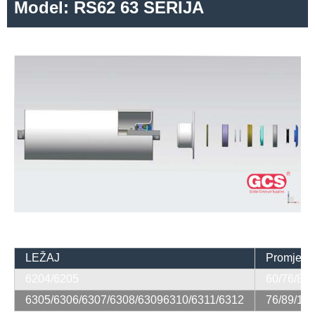
Model: RS62 63 SERIJA
LEŽAJ
Promjer ci
6204/6205
60/76/89/
6305/6306/6307/6308/63096310/6311/6312
76/89/108