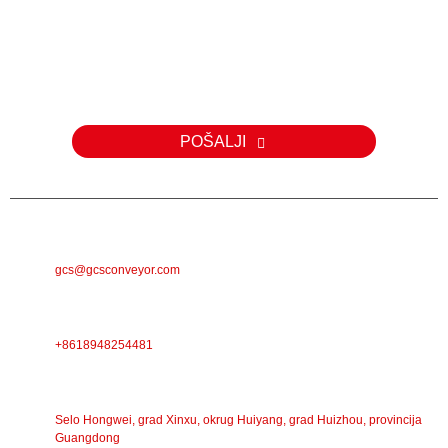
Upit
Za upite o našim proizvodima ili cjeniku, molimo vas da nam
ostavite svoju e-mail adresu i mi ćemo vas kontaktirati u roku od 24
sata.
POŠALJI
E-POŠTA
gcs@gcsconveyor.com
TELEFON
+8618948254481
ADRESA
Selo Hongwei, grad Xinxu, okrug Huiyang, grad Huizhou, provincija
Guangdong