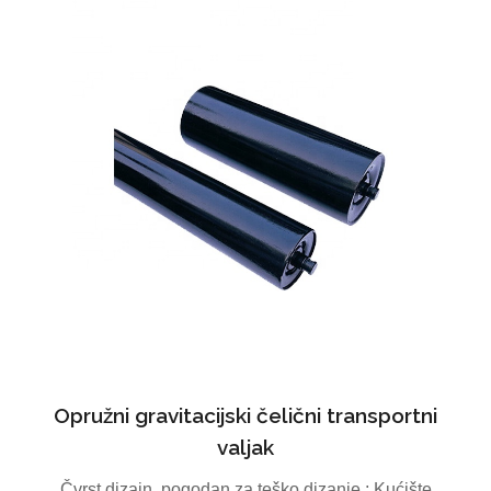
Opružni gravitacijski čelični transportni
valjak
Čvrst dizajn, pogodan za teško dizanje.; Kućište