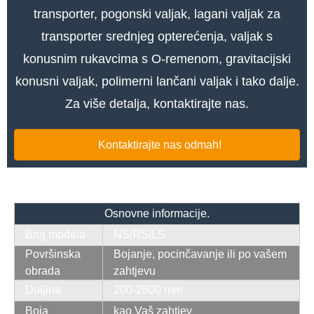
transporter, pogonski valjak, lagani valjak za
transporter srednjeg opterećenja, valjak s
konusnim rukavcima s O-remenom, gravitacijski
konusni valjak, polimerni lančani valjak i tako dalje.
Za više detalja, kontaktirajte nas.
Kontaktirajte nas odmah!
Osnovne informacije
.
Broj modela
NS/RS/LS
Površinska
Bojanje, pocinčavanje ili po vašem
obrada
zahtjevu
Duljina
200-2800 mm
Boja
kao Vaš zahtjev