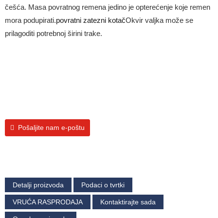
češća. Masa povratnog remena jedino je opterećenje koje remen
mora podupirati.
povratni zatezni kotač
Okvir valjka može se
prilagoditi potrebnoj širini trake.
Pošaljite nam e-poštu
Detalji proizvoda
Podaci o tvrtki
VRUĆA RASPRODAJA
Kontaktirajte sada