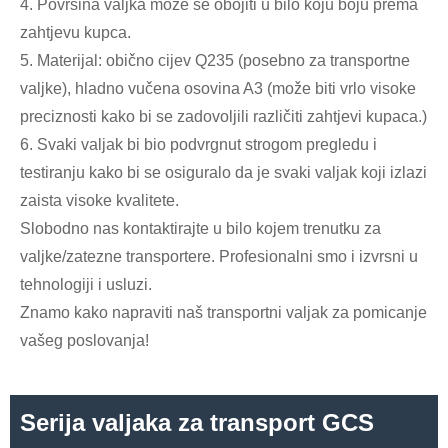
4. Površina valjka može se obojiti u bilo koju boju prema
zahtjevu kupca.
5. Materijal: obično cijev Q235 (posebno za transportne
valjke), hladno vučena osovina A3 (može biti vrlo visoke
preciznosti kako bi se zadovoljili različiti zahtjevi kupaca.)
6. Svaki valjak bi bio podvrgnut strogom pregledu i
testiranju kako bi se osiguralo da je svaki valjak koji izlazi
zaista visoke kvalitete.
Slobodno nas kontaktirajte u bilo kojem trenutku za
valjke/zatezne transportere. Profesionalni smo i izvrsni u
tehnologiji i usluzi.
Znamo kako napraviti naš transportni valjak za pomicanje
vašeg poslovanja!
Serija valjaka za transport GCS