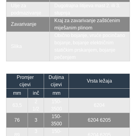
Ulje za
Dugotrajna litijeva mast 2. ili 3.
podmazivanje
stupnja
Kraj za zavarivanje zaštićenim
Zavarivanje
miješanim plinom
Obično bojanje, vruće pocinčano
bojanje, bojanje električnim
Slika
statičkim prskanjem, bojanje
pečenjem
Promjer
Duljina
Vrsta ležaja
cijevi
cijevi
mm
inč
mm
2
150-
63,5
6204
1/2
3500
150-
76
3
6204 6205
3500
3
150-
89
6204 6205