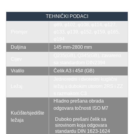
TEHNIČKI PODACI
φ89, φ102, φ108, φ114, φ127,
Promjer
φ133, φ139, φ152, φ159, φ165,
φ194
Duljina
145 mm-2800 mm
Q235(GB), Q345(GB), zavareno
Cijev
sa standardom DIN2394
Vratilo
Čelik A3 i 45# (GB)
Jednoredni i dvoredni kuglični
Ležaj
ležaj s dubokim utorom 2RS i ZZ
s razmakom C3
Hladno prešana obrada
odgovara točnosti ISO M7
Kućište/sjedište
Duboko prešani čelik sa
ležaja
sirovinom koja odgovara
standardu DIN 1623-1624