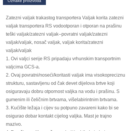
Oznake proizvoda
Zatezni valjak trakastog transportera Valjak korita zatezni
valjak transportera RS vodootporan i otporan na prašinu
teški valjak/zatezni valjak--povratni valjak/zatezni
valjak/valjak, nosač valjak, valjak korita/zatezni
valjak/valjak
1. Ovi valjci serije RS pripadaju vrhunskim transportnim
valjcima GCS-a.
2. Ovaj povratni/noseći/koritasti valjak ima visokopreciznu
strukturu, sastavljenu od čak devet dijelova brtve koji
osiguravaju dobru otpornost valjka na vodu i prašinu. S
gumenim ili čeličnim brtvama, višelabirintnim brtvama.
3. Kućište ležaja i cijev su potpuno zavareni kako bi se
osigurao dobar kontakt cijelog valjka. Mast je trajno
mazivo.