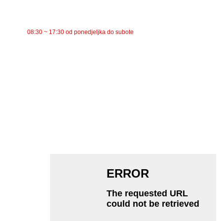
RADNO VRIJEME
08:30 ~ 17:30 od ponedjeljka do subote
KATEGORIJE
Trakasti transporter
Valjkasti transporter
Aluminijski valjak
Zatezni valjak transportera
Valjak za girlande
Udarni valjak
Polietilenski valjak
Češljasti valjak
Ravni nosač valjka
V Povratni valjak
Nosač valjka transportera