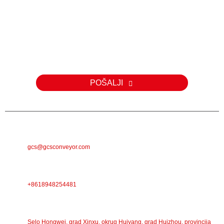
Upit
Za upite o našim proizvodima ili cjeniku, molimo vas da nam
ostavite svoju e-mail adresu i mi ćemo vas kontaktirati u roku od 24
sata.
POŠALJI
E-POŠTA
gcs@gcsconveyor.com
TELEFON
+8618948254481
ADRESA
Selo Hongwei, grad Xinxu, okrug Huiyang, grad Huizhou, provincija