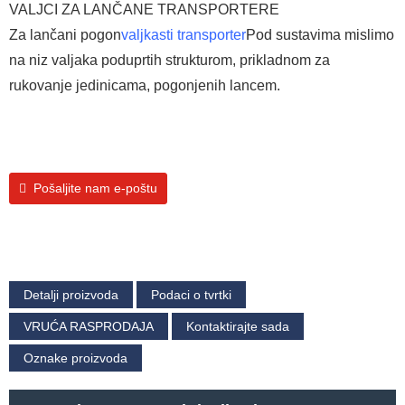
VALJCI ZA LANČANE TRANSPORTERE
Za lančani pogon
valjkasti transporter
Pod sustavima mislimo
na niz valjaka poduprtih strukturom, prikladnom za
rukovanje jedinicama, pogonjenih lancem.
Pošaljite nam e-poštu
Detalji proizvoda
Podaci o tvrtki
VRUĆA RASPRODAJA
Kontaktirajte sada
Oznake proizvoda