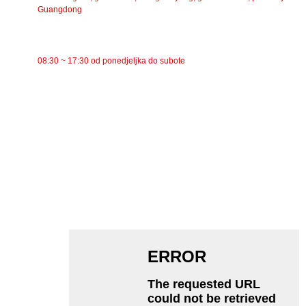
Guangdong
RADNO VRIJEME
08:30 ~ 17:30 od ponedjeljka do subote
KATEGORIJE
Trakasti transporter
Valjkasti transporter
Aluminijski valjak
Zatezni valjak transportera
Valjak za girlande
Udarni valjak
Polietilenski valjak
Češljasti valjak
Ravni nosač valjka
V Povratni valjak