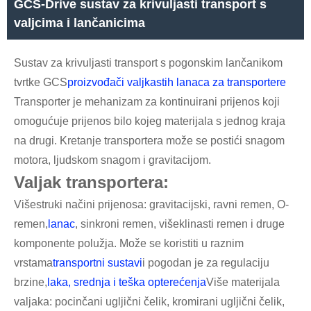
GCS-Drive sustav za krivuljasti transport s
valjcima i lančanicima
Sustav za krivuljasti transport s pogonskim lančanikom
tvrtke GCS
proizvođači valjkastih lanaca za transportere
Transporter je mehanizam za kontinuirani prijenos koji
omogućuje prijenos bilo kojeg materijala s jednog kraja
na drugi. Kretanje transportera može se postići snagom
motora, ljudskom snagom i gravitacijom.
Valjak transportera:
Višestruki načini prijenosa: gravitacijski, ravni remen, O-
remen,
lanac
, sinkroni remen, višeklinasti remen i druge
komponente polužja. Može se koristiti u raznim
vrstama
transportni sustavi
i pogodan je za regulaciju
brzine,
laka, srednja i teška opterećenja
Više materijala
valjaka: pocinčani ugljični čelik, kromirani ugljični čelik,