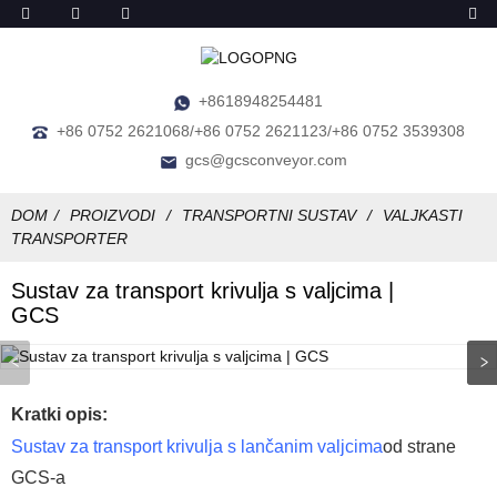
+8618948254481
+86 0752 2621068/+86 0752 2621123/+86 0752 3539308
gcs@gcsconveyor.com
DOM
PROIZVODI
TRANSPORTNI SUSTAV
VALJKASTI
TRANSPORTER
Sustav za transport krivulja s valjcima |
GCS
Kratki opis:
Sustav za transport krivulja s lančanim valjcima
od strane
GCS-a